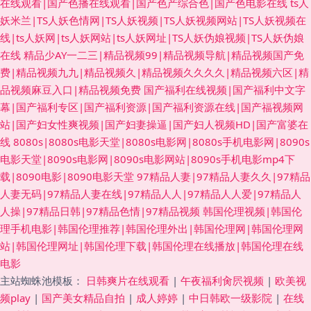
在线观看|国产色播在线观看|国产色产综合色|国产色电影在线
ts人
妖米兰|TS人妖色情网|TS人妖视频|TS人妖视频网站|TS人妖视频在
线|ts人妖网|ts人妖网站|ts人妖网址|TS人妖伪娘视频|TS人妖伪娘
在线
精品少AY一二三|精品视频99|精品视频导航|精品视频国产免
费|精品视频九九|精品视频久|精品视频久久久久|精品视频六区|精
品视频麻豆入口|精品视频免费
国产福利在线视频|国产福利中文字
幕|国产福利专区|国产福利资源|国产福利资源在线|国产福视频网
站|国产妇女性爽视频|国产妇妻操逼|国产妇人视频HD|国产富婆在
线
8080s|8080s电影天堂|8080s电影网|8080s手机电影网|8090s
电影天堂|8090s电影网|8090s电影网站|8090s手机电影mp4下
载|8090电影|8090电影天堂
97精品人妻|97精品人妻久久|97精品
人妻无码|97精品人妻在线|97精品人人|97精品人人爱|97精品人
人操|97精品日韩|97精品色情|97精品视频
韩国伦理视频|韩国伦
理手机电影|韩国伦理推荐|韩国伦理外出|韩国伦理网|韩国伦理网
站|韩国伦理网址|韩国伦理下载|韩国伦理在线播放|韩国伦理在线
电影
主站蜘蛛池模板：
日韩爽片在线观看
|
午夜福利肏屄视频
|
欧美视
频play
|
国产美女精品自拍
|
成人婷婷
|
中日韩欧一级影院
|
在线