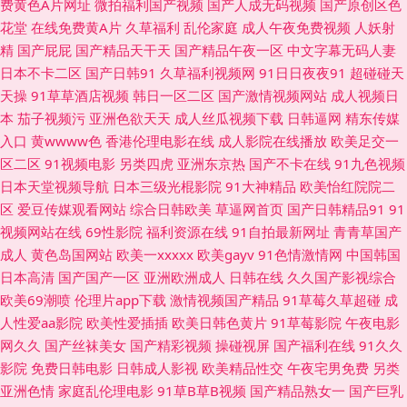
费黄色A片网址
微拍福利国产视频
国产人成无码视频
国产原创区色
利 91超碰福利电影 操操91 人妖自慰射精 91黄瓜在线免费观看 九一色播 亚
花堂
在线免费黄A片
久草福利
乱伦家庭
成人午夜免费视频
人妖射
精
国产屁屁
国产精品天干天
国产精品午夜一区
中文字幕无码人妻
洲无码东方AV 91永久入口网址 免费人成网三级片 影音先锋在线观看麻豆 国
日本不卡二区
国产日韩91
久草福利视频网
91日日夜夜91
超碰碰天
天操
91草草酒店视频
韩日一区二区
国产激情视频网站
成人视频日
内精品久久人 亚色3情网 92AV在线 精品国产精 熟妇乱一区二区 91探花在线
本
茄子视频污
亚洲色欲天天
成人丝瓜视频下载
日韩逼网
精东传媒
入口
黄wwww色
香港伦理电影在线
成人影院在线播放
欧美足交一
观看百度 久草手机福利 91大神电影在线观看 国产自产精品 亚洲精品无码一
区二区
91视频电影
另类四虎
亚洲东京热
国产不卡在线
91九色视频
日本天堂视频导航
日本三级光棍影院
91大神精品
欧美怡红院院二
区二 国产亚洲天堂成人 69少妇导航 大香蕉青青久久 日日干干超B 97色撸 欧
区
爱豆传媒观看网站
综合日韩欧美
草逼网首页
国产日韩精品91
91
视频网站在线
69性影院
福利资源在线
91自拍最新网址
青青草国产
美一区二区免费人妻 伊人开心网221 91诱惑 福利网av 日韩不卡在线一本久
成人
黄色岛国网站
欧美一xxxxx
欧美gayv
91色情激情网
中国韩国
日本高清
国产国产一区
亚洲欧洲成人
日韩在线
久久国产影视综合
道 91tv免费的视频 97勉费 国产三级内射 A片无码一区日韩 久久国产精品高
欧美69潮喷
伦理片app下载
激情视频国产精品
91草莓久草超碰
成
人性爱aa影院
欧美性爱插插
欧美日韩色黄片
91草莓影院
午夜电影
潮 日韩综合成人 在线看欧美日韩sss 超碰在线国产人人 欧美变态bdsm 影音
网久久
国产丝袜美女
国产精彩视频
操碰视屏
国产福利在线
91久久
影院
免费日韩电影
日韩成人影视
欧美精品性交
午夜宅男免费
另类
先锋日本a片 91美女内射视频 精品久久aⅴ九九久久 婷婷社区第一页国产 91
亚洲色情
家庭乱伦理电影
91草B草B视频
国产精品熟女一
国产巨乳