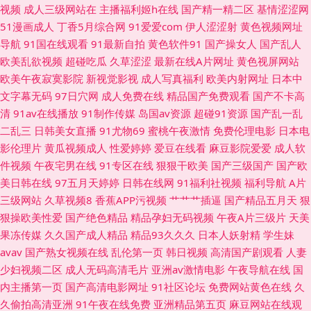
视频
成人三级网站在
主播福利姬h在线
国产精一精二区
基情涩涩网
夜在线电影 大香蕉导航 1024伦理片 国内自拍iav 91破解网官网 男人天堂网
51漫画成人
丁香5月综合网
91爱爱com
伊人涩涩射
黄色视频网址
导航
91国在线观看
91最新自拍
黄色软件91
国产操女人
国产乱人
91 99久热re在线品种 丝瓜视频草莓福利导航 久久香焦网 97色色电影 日韩
欧美乱欲视频
超碰吃瓜
久草涩涩
最新在线A片网址
黄色视屏网站
欧美午夜寂寞影院
新视觉影视
成人写真福利
欧美内射网址
日本中
欧美大陆熟女偷拍 成人AV首付 五月天综合色图 岛国网站在线播放 亚洲变态
文字幕无码
97日穴网
成人免费在线
精品国产免费观看
国产不卡高
清
91av在线播放
91制作传媒
岛国av资源
超碰91资源
国产乱一乱
欧美另类精品 国产激情一区二区三区 91视频在线播放观看 先锋成人色av影
二乱三
日韩美女直播
91尤物69
蜜桃午夜激情
免费伦理电影
日本电
影伦理片
黄瓜视频成人
性爱婷婷
爱豆在线看
麻豆影院爱爱
成人软
院 国产精品久久海角 1024在线免费看片 久久国产精品高潮 91精品日韩专区
件视频
午夜宅男在线
91专区在线
狠狠干欧美
国产三级国产
国产欧
美日韩在线
97五月天婷婷
日韩在线网
91福利社视频
福利导航
A片
三级黄色免费 福利片国模 51福利不卡 男女男啪啪啪 91岁成人网站 日韩理论
三级网站
久草视频8
香蕉APP污视频
艹艹艹插逼
国产精品五月天
狠
狠操欧美性爱
国产绝色精品
精品孕妇无码视频
午夜A片三级片
天美
在线 夜福利第一区日韩 男人的天常黄色片 91海角在线观看 污视频在线观看
果冻传媒
久久国产成人精品
精品93久久久
日本人妖射精
学生妹
avav
国产熟女视频在线
乱伦第一页
韩日视频
高清国产剧观看
人妻
网址 韩日a片 91九玖 人妖网站 第一福利社区av 人妖操妇幼 av东方在线观看
少妇视频二区
成人无码高清毛片
亚洲av激情电影
午夜导航在线
国
内主播第一页
国产高清电影网址
91社区论坛
免费网站黄色在线
久
亚洲日韩国产精 激情深爱中文字幕 国产91视频网站大全 91秘秘片黄免费观
久偷拍高清亚洲
91午夜在线免费
亚洲精品第五页
麻豆网站在线观