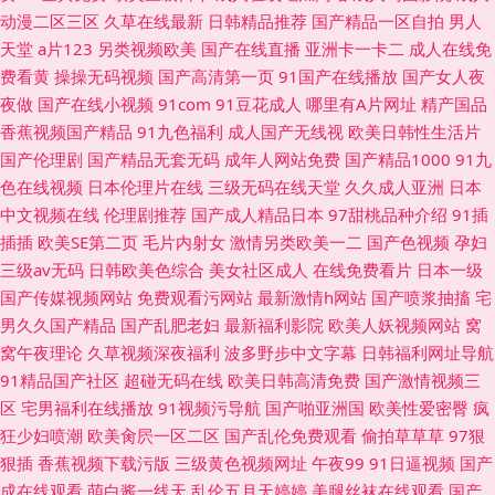
动漫二区三区
久草在线最新
日韩精品推荐
国产精品一区自拍
男人
天堂
a片123
另类视频欧美
国产在线直播
亚洲卡一卡二
成人在线免
费看黄
操操无码视频
国产高清第一页
91国产在线播放
国产女人夜
夜做
国产在线小视频
91com
91豆花成人
哪里有A片网址
精产国品
香蕉视频国产精品
91九色福利
成人国产无线视
欧美日韩性生活片
国产伦理剧
国产精品无套无码
成年人网站免费
国产精品1000
91九
色在线视频
日本伦理片在线
三级无码在线天堂
久久成人亚洲
日本
中文视频在线
伦理剧推荐
国产成人精品日本
97甜桃品种介绍
91插
插插
欧美SE第二页
毛片内射女
激情另类欧美一二
国产色视频
孕妇
三级av无码
日韩欧美色综合
美女社区成人
在线免费看片
日本一级
国产传媒视频网站
免费观看污网站
最新激情h网站
国产喷浆抽搐
宅
男久久国产精品
国产乱肥老妇
最新福利影院
欧美人妖视频网站
窝
窝午夜理论
久草视频深夜福利
波多野步中文字幕
日韩福利网址导航
91精品国产社区
超碰无码在线
欧美日韩高清免费
国产激情视频三
区
宅男福利在线播放
91视频污导航
国产啪亚洲国
欧美性爱密臀
疯
狂少妇喷潮
欧美肏屄一区二区
国产乱伦免费观看
偷拍草草草
97狠
狠插
香蕉视频下载污版
三级黄色视频网址
午夜99
91日逼视频
国产
成在线观看
萌白酱一线天
乱伦五月天婷婷
美腿丝袜在线观看
国产