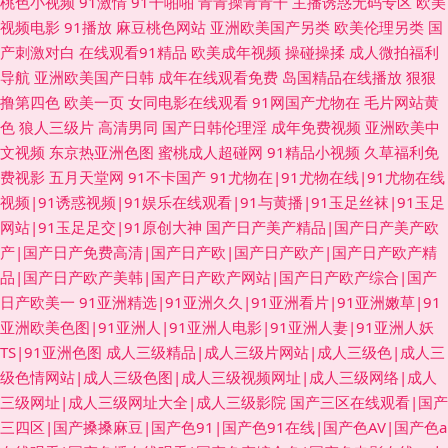
桃色小视频
91激情
91干啪啪
青青操青青干
主播诱惑无码专区
欧美
视频电影
91播放
麻豆桃色网站
亚洲欧美国产另类
欧美伦理另类
国
产刺激对白
在线观看91精品
欧美成年视频
操碰操揉
成人微拍福利
导航
亚洲欧美国产日韩
成年在线观看免费
岛国精品在线播放
狠狠
撸第四色
欧美一页
女同电影在线观看
91网国产尤物在
毛片网站黄
色
狼人三级片
高清男同
国产日韩伦理淫
成年免费视频
亚洲欧美中
文视频
东京热亚洲色图
蜜桃成人超碰网
91精品小视频
久草福利免
费视影
五月天堂网
91不卡国产
91尤物在|91尤物在线|91尤物在线
视频|91诱惑视频|91娱乐在线观看|91与黄播|91玉足丝袜|91玉足
网站|91玉足足交|91原创大神
国产日产美产精品|国产日产美产欧
产|国产日产免费高清|国产日产欧|国产日产欧产|国产日产欧产精
品|国产日产欧产美韩|国产日产欧产网站|国产日产欧产综合|国产
日产欧美一
91亚洲精选|91亚洲久久|91亚洲看片|91亚洲嫩草|91
亚洲欧美色图|91亚洲人|91亚洲人电影|91亚洲人妻|91亚洲人妖
TS|91亚洲色图
成人三级精品|成人三级片网站|成人三级色|成人三
级色情网站|成人三级色图|成人三级视频网址|成人三级网络|成人
三级网址|成人三级网址大全|成人三级影院
国产三区在线观看|国产
三四区|国产搡搡麻豆|国产色91|国产色91在线|国产色AV|国产色a