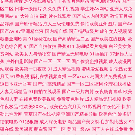
文字幕观看
足交在线播放91
丁香五月色网站
黄色3级抢网站
国产一
春色 91看片免费 豆花社区导航 日韩三四五区 91视频国产91视频直播 精品
区二区
日本一级婬片
久久免费手机视频
学生妹Av网站
亚洲人成免
费网站
91大神自拍
福利片在线观看
国产成人内射无码
激情五月极
国产wwww 亚瑟s色网 91免费视频版 91se国产 亚洲人妻黄色视频 豆花视频
品婷婷
国产剧情精品
成人三级伦理免费
偷怕欧美亚州图片
国产AV
国产AV
97亚洲精华液
国内精自线
国产精品3级片
成年女人视频
狠
在线吃瓜 日韩欧美做爱 91视频专区 高清无码动漫18 色色五月天亚洲综合
狠撸亚洲欧美
91操碰在线
国产高清精品二区
国产欧美在线视频
欧
美色综合网
91国产自拍偷拍
香蕉911
花蝴蝶看片免费
白丝美女免
91视频在线手机播放 久久资源国产 伊人精品大香蕉 福利午夜99 色悠悠成人
费网站
欧美女人与动物交
国产精品无码电影
91插插库
97超碰大香
蕉
户外自慰影院
国产一区二区二区
国产偷窥盗摄视频
成人动漫网
综合网站 91视频在线播放网站高清 国产欧美一区二区 丝袜肏屄肏屄丝袜 91
站观看
欧美第一页夜夜
91成人精品视频
蜜桃爱爱视频
乱伦熟女五
月天
91香蕉视
福利在线视频直播
一区xxxxx
岛国大片免费视频
一
素人在线播放 超碰成人网站 久久嫩草精品 亚州综合色图 91针品久久 久久精
道日本亚洲香蕉
国产91高清精品
国产一区二区福利
伦理在线播放
人妻无码精品
91自拍在线观看
国产一级片内射
夜夜骑青青草
欧美
品免费av 五月丁香色网 91制片在线观看 男女在床上神秘网站 91欧美柠檬成
色图人妻
在线免费欧美视频
免费黄色毛片
成人精品无码视频
欧美
午夜极品
性欧美ⅩⅩⅩⅩ乱
欧美色色六月天
91影视网
午夜伦不卡
加
人剧场 国产在线视频自拍 亚洲黄色电影网站 啊v在线视频 欧美添久久 91福
勒比性爱网
青草国产在线视频
亚洲国产精品导航
欧美色淫
波多野
结依电影
91狠狠撸
成人深夜电影
精品国产美女剃毛
加勒比熟女
91
利在线播放 国内肏屄 午夜精品波多野吉依 肏屄色播伊人97 麻豆国产免费福
碰在线
欧美裸模
萌白酱国产一区
美国一级AV
国产人在线成免费
免