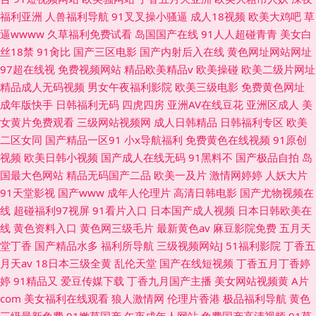
福利亚洲
人兽福利导航
91叉叉操小骚逼
成人18视频
欧美大鸡吧
草
逼wwww
久草福利免费试看
岛国国产在线
91人人超碰青青
美女白
丝18禁
91肏比
国产三区电影
国产内射后入在线
黄色网址网站网址
97超在线视
免费视频网站
精品欧美精品v
欧美操碰
欧美二级片网址
精品成人无码视频
男女午夜福利影院
欧美三级电影
免费黄色网址
成年版快手
日韩福利无码
四虎四房
亚洲AV在线豆花
亚洲区成人
美
女黄片免费观看
三级网站视频网
成人日韩精品
日韩福利专区
欧美
二区女同
国产精品一区91
小x导航福利
免费黄色在线视频
91原创
视频
欧美日韩小视频
国产成人在线无码
91黑料不
国产极品自拍
岛
国最大色网站
精品无码国产二品
欧美一及片
激情网婷婷
人妖大片
91天堂影视
国产www
成年人伦理片
高清日韩电影
国产尤物视频在
线
超碰福利97视屏
91看片入口
日本国产成人视频
日本日韩欧美在
线
黄色资料入口
黄色网三级毛片
最新黄色av
麻豆影院免费
五月天
堂丁香
国产精品水多
福利所导航
三级视频网站J
51福利影院
丁香五
月天av
18日本三级全黄
乱伦天堂
国产在线短视频
丁香五月丁香婷
婷
91精品又
爱豆传媒下载
丁香九月国产主播
美女网站视频黄
A片
com
美女福利在线观看
狼人激情网
伦理片香港
极品福利导航
黄色