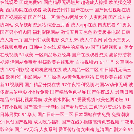
在线观看
四虎免费91
国内精品无码短片
超碰成人操操
欧美猛交视
国内免费在线视频 九一色色 少妇1干入111P 91内射喷水 操国产大姐 精品区
频
西瓜影院在线观看
欧美做受日韩
国产在线一
国产原创视频在线
国产视频高清
国产丝袜一区
黄色av网址大全
人妻乱视
国产成人在
熟女 四虎四级av 91豆花熟女 avv在线 韩国AA毛片 日韩精品无码网址 91啦
线网站
久草视频资源站
综合五月香
成人app在线
四虎试看
91男女
国产男小鲜肉同
福利影院网站
激情五月天色色
欧美极品电影
日韩
熟女视频 草莓视频深夜 久草免费福利视频 色91蝌蚪视频 91i在线极品视频
成人第一页
国产日韩欧美电影
久久机热
成人午夜网
黄色天堂男人
操视频免费91
日韩中文在线
精品中的精品
97国产精品视频
91美女
97超碰在线91 黄色网址视频久久 偷拍欧美爱爱西区视频 91自慰凤楼 加勒比
在线视频
51欧美
一区精品麻豆经典
国产在线观看资源
波多野洁衣
视频
污网站免费看
特级欧美在线观看
自拍视频91
91艹艹
久草网在
av 色色恋夜剧场 91豆花永久网站在线观看 岛国色情资源 人人肏屄人人乐 伊
线
18福利影院
老司机蜜桃在线
成人精品一区二区
韩日爆乳无码三
级
欧美伦理电影网站
艹艹操操
AV黄色观看网站
日韩欧美在线国产
人大相蕉青青草在线 91在线观看视频 麻豆51精品 中文字幕va影音先锋 91在
新91视频网
国产精品分类在线
97午夜福利视频
岛国AV动作无码
波
多野吉依电影
小h片免费
国产精品色色视屏
国产午夜成人
最新日韩
线视频福利观看 国产精品十八禁日韩 婷婷国产精品久久 91看片淫黄大片91
精品
91福利视频导航
欧美喷水影院
91爱爱视频
欧美色图论坛
91
榴莲小视频
国产高清一卡新区
国产看片资源
二色吧97资源站
欧美
国产精品自产拍在线 91黑丝性爱 日韩精品黄色 91九玖 国产精品国偷在线观
日韩另类0
91华人
国产日韩一区二区
日本网站在线免费
免费潮喷
91原创国产视频
成人吃瓜福利
国产在线9
操碰高清免费视频
午夜电
看 欧美日韩伦理电影a片 夜福利导航国产 91熟女对白 福利视频二区 欧美视
影全集
国产AV无码
人妻系列
爱豆传媒倩女幽魂
超清国产剧大全
91