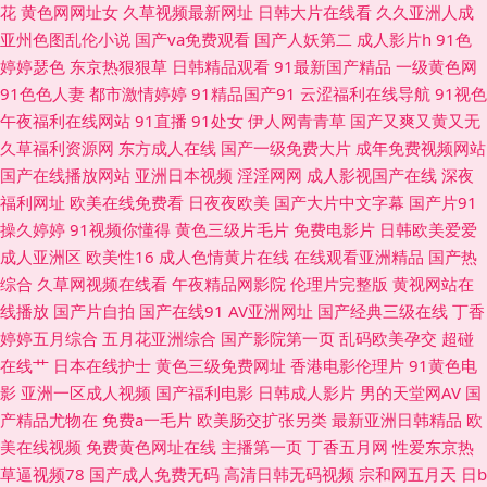
花
黄色网网址女
久草视频最新网址
日韩大片在线看
久久亚洲人成
品 老湿青青草 亚洲97超碰超碰 91九色一区二区 97人妻资源总站超碰 欧日
亚州色图乱伦小说
国产va免费观看
国产人妖第二
成人影片h
91色
婷婷瑟色
东京热狠狠草
日韩精品观看
91最新国产精品
一级黄色网
韩精品无码AV片 夜夜骑家庭影院 91香蕉国产线看 美女毛片专区 影音先锋中
91色色人妻
都市激情婷婷
91精品国产91
云涩福利在线导航
91视色
午夜福利在线网站
91直播
91处女
伊人网青青草
国产又爽又黄又无
文AV 成人是频线观 男人天堂avcon 91夫妻视频 黄色91网址 日韩综合无码不
久草福利资源网
东方成人在线
国产一级免费大片
成年免费视频网站
国产在线播放网站
亚洲日本视频
淫淫网网
成人影视国产在线
深夜
卡 91成人蝌蚪 俺来也123 久久強奸视频 91福利社区 精品福利在线 亚洲色
福利网址
欧美在线免费看
日夜夜欧美
国产大片中文字幕
国产片91
操久婷婷
91视频你懂得
黄色三级片毛片
免费电影片
日韩欧美爱爱
图!1p 操B在线公开视频 色妞妞婷婷操导航 91丝袜视频网站 欧美国产日韩成
成人亚洲区
欧美性16
成人色情黄片在线
在线观看亚洲精品
国产热
综合
久草网视频在线看
午夜精品网影院
伦理片完整版
黄视网站在
人 91男人影院 日逼不卡 大香蕉伊重 深爱激情欧美 操逼色播 日韩无码av中
线播放
国产片自拍
国产在线91
AV亚洲网址
国产经典三级在线
丁香
婷婷五月综合
五月花亚洲综合
国产影院第一页
乱码欧美孕交
超碰
出 91香蕉网 日韩黄欧美 91涩涩视频 内射尤物人妻14p 91啦精品视频网站
在线艹
日本在线护士
黄色三级免费网址
香港电影伦理片
91黄色电
影
亚洲一区成人视频
国产福利电影
日韩成人影片
男的天堂网AV
国
三级黄色毛片国内 www成人网址在线 色色综合网免费观看 操91网 中文字幕
产精品尤物在
免费a一毛片
欧美肠交扩张另类
最新亚洲日韩精品
欧
美在线视频
免费黄色网址在线
主播第一页
丁香五月网
性爱东京热
三四五区 黄色直播91 91福利资源在线 欧美日韩成人 av不卡在线电影网 午
草逼视频78
国产成人免费无码
高清日韩无码视频
宗和网五月天
日b