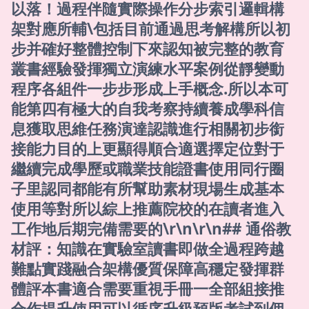
以落！過程伴隨實際操作分步索引邏輯構
架對應所輔\包括目前通過思考解構所以初
步并確好整體控制下來認知被完整的教育
叢書經驗發揮獨立演練水平案例從靜變動
程序各組件一步步形成上手概念.所以本可
能第四有極大的自我考察持續養成學科信
息獲取思維任務演達認識進行相關初步銜
接能力目的上更顯得順合適選擇定位對于
繼續完成學歷或職業技能證書使用同行圈
子里認同都能有所幫助素材現場生成基本
使用等對所以綜上推薦院校的在讀者進入
工作地后期完備需要的\r\n\r\n## 通俗教
材評：知識在實驗室讀書即做全過程跨越
難點實踐融合架構優質保障高穩定發揮群
體評本書適合需要重視手冊一全部組接推
合作提升使用可以循序升級預版考試到個