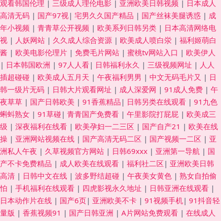
观看韩国伦理
|
三级成人理伦电影
|
亚洲欧美日韩视频
|
日本成人
高清无码
|
国产97视
|
宅男久久国产精品
|
国产丝袜美腿诱惑
|
成
年小视频
|
青青草公开视频
|
欧美系列日韩另类
|
日本高清网络电
视
|
人妖网站
|
久久成人综合资源
|
欧美成人喷白泶
|
福利姬萌白
酱
|
欧美电影伦理片
|
免费毛片网站
|
蜜桃tv网站入口
|
欧美伊人
|
日本韩国欧洲
|
97人人看
|
日韩福利永久
|
三级视频网址
|
人人
插超碰碰
|
欧美成人五月天
|
午夜福利男男
|
中文无码毛片又
|
日
韩一级片无码
|
日韩大片观看网址
|
成人深爱网
|
91成人免费
|
午
夜草草
|
国产日韩欧美
|
91香蕉精品
|
日韩另类在线观看
|
91九色
蝌蚪熟女
|
91草碰
|
青青国产免费看
|
午里影院打屁屁
|
欧美成三
级
|
深夜福利在线看
|
欧美孕妇一二三区
|
国产自产21
|
欧美在线
操
|
亚洲网站视频在线
|
国产高清无码二区
|
国产视频一二区
|
亚
洲私人午夜
|
久草视频官方网站
|
日韩69xxx
|
亚洲第一导航
|
国
产不卡免费精品
|
成人欧美在线观看
|
福利社二区
|
亚洲欧美日韩
高清
|
日韩中文在线
|
波多野结超碰
|
午夜美女黄色
|
熟女自拍偷
怕
|
手机福利在线观看
|
四虎影视永久地址
|
日韩亚洲在线观看
|
日本动作片在线
|
国产6页
|
亚洲欧美不卡
|
91视频手机
|
91抖音轻
量版
|
香蕉视频91
|
国产日韩亚洲
|
A片网站免费观看
|
在线成人