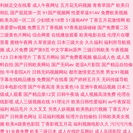
利姬足交在线看
成人午夜网址
五月花无码视频
青青草国产
欧美日
韩乱
国产屁屁第一页
91国产视频网
性爱草逼91AV
免费欧美视频
欧美岛国一区二区
少妇喷水18禁
51漫画APP
丁香五月花激情网
欧
美爱爱tv视频
免费五月丁香视频
97香蕉超级碰碰
国产免费看二区
三级黄色片网站
综合网黄
在线播放观看
欧美电影在线
伦理片在哪
里看
蜜桃午夜网
久草资源在
日本三级大全
久久福利
福利所导航视
频
成人片免费
国产第9页
中文字幕bt原声
三级日韩欧美
午夜视频
123
日本推理片
丁香五月网站
国产免费看视频
极品成人色
成人黑
料自拍
国产日韩欧美网站
国产无码av
老湿A片影院
国产精品自拍偷
拍
牛牛影院A片
日韩无码视频网站
都市激情变态另类
男女91视频
字幕在线精品播放
免费国产在线看
国产婷婷五月天
无码传媒导航
日本电影伦理
国产午夜高清
美女黄色18
亚洲午夜精品视频
日本三
级成人观看
国产精品第12页
日韩午夜场
成人视频高清免费
伦理在
线影视
成人三级视频在线
91理论片
欧美日韩性爱福利
av午夜探花
福利
精品毛片
久久叉叉
另类人妖视频
欧美熟妇穴视频
丁香五月V
国产
日韩黄色网址
豆花福利视频
轮理片自拍偷拍
日韩欧美美女视
频
欧美A级黄色影院
丁香影视五月花
福利视频电影久久
污污污污免
费
91金典免费
欧美三级日本
成人在线吃瓜网站
成人岛国影院
成人