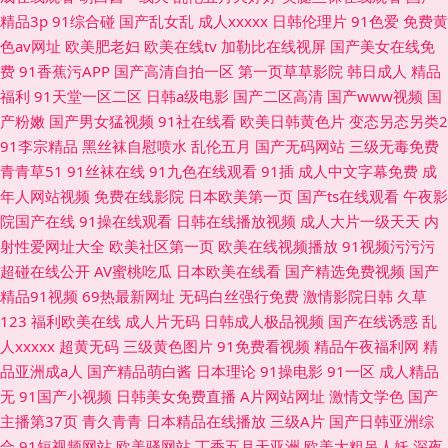
精品3p
91综合碰
国产乱女乱
成人xxxxx
日韩伦理片
91色爱
免费黄
色av网址
欧美肥老妇
欧美在线tv
加勒比在线视屏
国产美女在线免
费
91香蕉污APP
国产高清自拍一区
第一页草草影院
韩日成人
精品
福利
91天堂一区二区
日韩a级电影
国产二区高清
国产www视频
国
产粉嫩
国产男女猛视频
91社在线看
欧美日韩黄色片
变态另态另类2
91李宗精品
黑丝袜自慰喷水
乱伦五月
国产无码网站
三级无毒免费
青青草51
91丝袜在线
91九色在线观看
91插
成人中文字幕免费
成
年人网站视频
免费在线影院
日本欧美第一页
国产ts在线观看
午夜影
院国产在线
91操在线观看
日韩在线播放视频
成人大片一级天天
内
射性爱网址大全
欧美社区第一页
欧美在线视频播放
91视频污污污
超碰在线公开
AV蜜桃吃瓜
日本欧美在线看
国产精选免费视频
国产
精品91视频
69热最新网址
无码白丝强行免费
激情影院日韩
久草
123
福利欧美在线
成人片无码
日韩成人极品视频
国产在线诱惑
乱
人xxxxx
超黄无码
三级黄色图片
91免费看视频
精品午夜福利网
精
品亚洲成a人
国产精品萌白酱
日本理论
91操电影
91一区
成人精品
无
91国产小视频
日韩美女免费直播
A片网站网址
激情文学色
国产
主播第37页
青久青青
日本精品在线播放
三级A片
国产日韩亚洲综
合
91短视频网站
欧美骚网站
丁香五月天亚洲
欧美大粗吊人妖
深夜