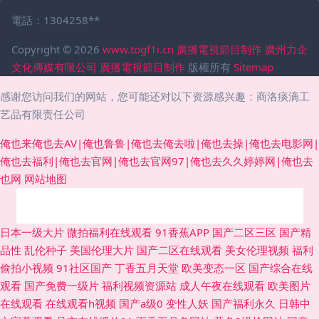
電話：1304258**
Copyright © 2026
www.togf1i.cn
廣播電視節目制作
廣州力企
文化傳媒有限公司
廣播電視節目制作
版權所有
Sitemap
感谢您访问我们的网站，您可能还对以下资源感兴趣：商洛痰滴工
艺品有限责任公司
俺也来俺也去AV|俺也鲁鲁|俺也去俺去啦|俺也去操|俺也去电影网|
俺也去福利|俺也去官网|俺也去官网97|俺也去久久婷婷网|俺也去
也网
网站地图
91干福利视频 亚洲国产九九 青娱乐91伦理 91次元黄 www福利av 久久豆花
日本一级大片
微拍福利在线观看
91香蕉APP
国产二区三区
国产精
品性
乱伦种子
美国伦理大片
国产二区在线观看
美女伦理视频
福利
婷婷五月天社区 91色游 国产久草福利在线 色悠悠精品综合干 91巨炮 国内精
偷拍小视频
91社区国产
丁香五月天堂
欧美变态一区
国产综合在线
观看
国产免费一级片
福利视频资源站
成人午夜在线观看
欧美图片
品久久鸭下载 熟女撸撸黑人 91热爆ts人妖系列 国产玖精品 深爱激情网校园
在线观看
在线观看h视频
国产a级0
变性人妖
国产福利永久
日韩中