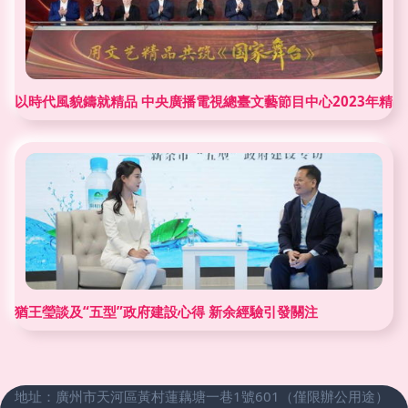
以時代風貌鑄就精品 中央廣播電視總臺文藝節目中心2023年精
猶王瑩談及“五型”政府建設心得 新余經驗引發關注
地址：廣州市天河區黃村蓮藕塘一巷1號601（僅限辦公用途）