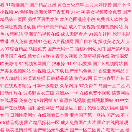
看
91精选国产
国产精品亚洲
黄色三级成年
五月天婷婷爱
国产不卡
看 丝袜肏屄肏屄丝袜 成人国产五区 91N视频免费看 久久国产成人 91青青娱
小视频
AV色哟哟
亚洲天堂丁香五月
91社网
美女视频黄全免费
国产
精品第一页国
另类区另类欧美
欧美色图乱伦小说
免费成人软件
黄
乐 日本91TV av网站网址在线免费 五月天色色 国产91视频 91cn网站 久草资
色网址视频播放
国产日产美产精品
成人午夜视频
伦理视频网站
黄
色18禁网站
亚洲无码视频在线
成人无码看片
91原创社区
伦理电影
源网站 91露脸双飞 欧美色图41P 97资源在线视频 熟女一区二区三区 国产ts
香港
成人免费
蜜桃91色色
A片视频网
国产自在线
操欧美老女人
人
人97综合精品
岛国免费
国产无码一二
蜜桃tv网站入口
国产第66页
视频 91国内免费在线视频 日韩不卡五区 av色图网站 91n国产欧美在线 久久
另类国产在线
熟女自拍偷拍
青青久视频
久草新视频在线
激情深爱
欧美激情
91视频官网国产
狠狠操-91
91我要操
国产ts视频网站
国
高清黄色视频网 91骚视频免费完整 色色热99 福利TV在线 91aV青青 久草cn
产美女视频网站
91视频成人下载
国产无码色色
91香蕉亚洲精品
91
伊人加勒比
欧美狠狠插
日韩精品高清
黄色av网
日本波多野吉衣
日
91露踝女生视频推荐
韩在线观看精品
日本一级电影
久草网页
97免费艹
岛国一区二区
岛
国动作片在
波多野吉衣三级
亚洲AV一卡
在线免费小视频
搞黄网站
在线观看
免费色情A片网扯
91资源在线视频
蜜桃视频网站
91中文
国产在线视频
福利爱爱网址
岛国搬运工首页
伦理朋友的妈妈
丝袜
女同
日韩性爱网址
在线观看日本黄
亚洲国产第一网站
国产99不卡
66精品视频
国产精品探花一区
成人免费国产大片
国产在线网址观
看
欧美激情日韩
国产精品无码亚洲
国产一区二区黄片
喷潮一区
福