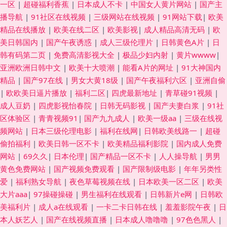
一区
|
超碰福利香蕉
|
日本成人不卡
|
中国女人黄片网站
|
国产主
播导航
|
91社区在线视频
|
三级网站在线视频
|
91网站下载
|
欧美
精品在线播放
|
欧美在线二区
|
欧美影视
|
成人精品高清无码
|
欧
美日韩国内
|
国产午夜诱惑
|
成人三级伦理片
|
日韩黄色A片
|
日
韩有码第二页
|
免费高清影视大全
|
极品少妇内射
|
黄片wwww
|
亚洲欧洲日韩中文
|
欧美十大喷潮
|
能看A片的网址
|
91大神国内
精品
|
国产97在线
|
男女大黄18级
|
国产午夜福利六区
|
亚洲自偷
|
欧欧美日逼片播放
|
福利二区
|
四虎最新地址
|
青草碰91视频
|
成人豆奶
|
四虎影视怡春院
|
日韩无码影视
|
国产夫妻白浆
|
91社
区体验区
|
青青视频91
|
国产九九成人
|
欧美一级aa
|
三级在线视
频网站
|
日本三级伦理电影
|
福利在线网
|
日韩欧美线路一
|
超碰
偷拍福利
|
欧美日韩一区不卡
|
欧美精品福利影院
|
国内成人免费
网站
|
69久久
|
日本伦理
|
国产精品一区不卡
|
人人操导航
|
男男
黄色免费网站
|
国产视频免费观看
|
国产限制级电影
|
年年另类性
爱
|
福利熟女导航
|
夜色草莓视频在线
|
日本欧美一区二区
|
欧美
大片aaa
|
97操碰操碰
|
男生福利在线观看
|
日韩新片e网
|
日韩欧
美福利片
|
成人a在线观看
|
一卡二卡日韩在线
|
羞羞影院午夜
|
日
本人妖艺人
|
国产在线视频直播
|
日本成人噜噜噜
|
97色色黑人
|