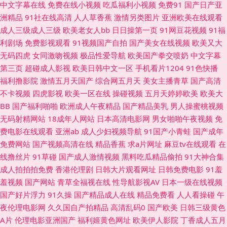
中文字幕在线
免费在线小视频
吃瓜福利小视频
免费91
国产日产亚
频干 91豆花视频观看 www尤物在线 欧美AA 有码在线导航 91网站观看视频
洲精品
91社在线高清
人人草香蕉
激情另类图片
亚洲欧美在线观看
成人三级成人三级
欧美老女人bb
日日操第一页
91网豆花视频
91福
精品福利在线导航 先锋资源av色版 91巨炮福利在线观看 国精国产天堂 丝瓜
利剧场
免费影视观看
91视频国产自拍
国产美女在线视频
欧美又大
无码四虎
女同激吻视频
极品性爱导航
欧美国产拳交喷奶
中文字幕
草莓视频污 91人妻碰碰 豆花视频网址 人妻无玛 在线青青草av 91在线免费
第三页
超碰成人影视
欧美日韩中文一区
手机看片1204
91色快播
福利撸影院
激情五月天国产
综合网五月天
美女主播青草
国产高清
观看入口 黑料吃瓜AV资源网址 色播东京热 91熟女探花 久久精品高清免费视
不卡视频
四虎影视
欧美一区在线
操碰视频
五月天婷婷欧美
欧美大
BB
国产福利啪啪
欧洲成人午夜精品
国产精品美乳
男人操蜜桃视频
频 影音先锋av资源导航 成人精品区 欧美a在线 91成人视频18 wwwcom 色
无码射精网站
18成年人网站
日本高清电影网
男女啪啪午夜视频
免
费电影在线观看
亚洲ab
成人少妇视频导航
91国产小青蛙
国产成年
情99 91电影免费看 成人精品大片在线看 亚洲99精品综合 www91男人 日韩
免费网站
国产视频高清在线
精品香蕉
求a片网址
麻豆tv在线观看
在
线撸丝片
91草碰
国产成人激情视频
黑料吃瓜精品偷拍
91大神合集
qv 91青草视频网 日本啊V在线视频观看 91社永久入口 黑料AV在线 五月狠狠
成人拍拍拍免费
香港伦理剧
日韩大片观看网址
日韩免费电影
91羞
羞视频
国产网站
青草全福视在线
性导航影视AV
日本一级在线视频
精品人妻 福利姬91n 亚洲a午夜线上看 91视频在线网址 加勒比一本道无码
国产好片浮力
91久操
国产精品成人在线
精品免费看
人人看操碰
午
夜伦理电影网
久久国自产拍精品
高清乱码0
国产欧美
日韩三级黄色
深爱午夜天 91黄色视频网址 超碰cop 久草资源网站 午夜在线电影 99视频精
A片
伦理电影亚洲国产
福利姬黄色网址
欧美伊人影院
丁香成人五月