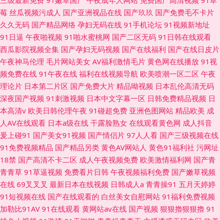
三级最新免费
91嫩草国产
午夜成年人网站
免费国产高清视频
91草
莓
丝瓜视频污成人
国产亚洲视品在线
国产玖玖
国产免费毛不卡片
久久无码
国产精品网络
孕妇无码在线
91手机论坛
91视频新地址
91日逼
午夜啪视频
91啪水蜜桃网
国产二区无码
91日韩在线观看
西瓜影院视频全集
国产孕妇无码视频
国产在线福利
国产在线日皮片
午夜神马伦理
毛片网站美女
AV福利激情毛片
黄色网在线播放
91视
频免费在线
91午夜在线
福利在线视频导航
欧美喷潮一区二区
午夜
理论片
日本第二片区
国产免费大片
精品呦视频
日本乱伦高清无码
深夜国产视频
91刺激视频
日本中文字幕一区
日韩免费精品视频
日
本高清v
欧美日韩伦理午夜
91碰超免费
亚洲色图网站
精品欧美
成
人AV在线观看
日本a级在线
干露脸熟女
在线观看黄色网
成人抖音
爰上碰91
国产美女91视频
国产情侣片
97人人看
国产三级视频在线
91免费视频精品
国产精品另类
黄色AV网站人
黄色91福利社
污网址
18禁
国产高清不卡二区
成人午夜视频免费
欧美激情福利网
国产青
青青草
91草逼视频
免费看片日韩
午夜视频福利免费
国产嫩草视频
在线
69叉叉叉
最新日本在线视频
日韩成人a
青青操91
五月天婷婷
91短视频在线
国产在线观看的
白丝美女自慰网站
91福利免费视频
加勒比91AV
91在线观看
黄网站av在线
国产视频
狠狠擼狠狠擼
91