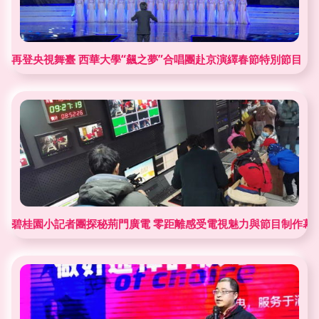
再登央視舞臺 西華大學“飆之夢”合唱團赴京演繹春節特別節目
碧桂園小記者團探秘荊門廣電 零距離感受電視魅力與節目制作幕